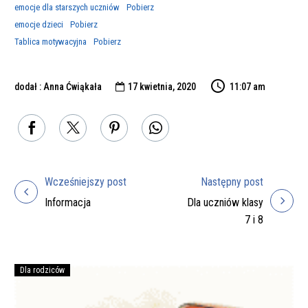
emocje dla starszych uczniów
Pobierz
emocje dzieci
Pobierz
Tablica motywacyjna
Pobierz
dodał : Anna Ćwiąkała
17 kwietnia, 2020
11:07 am

Wcześniejszy post
Następny post
Nawigacja
Informacja
Dla uczniów klasy
wpisu
7 i 8
Dla rodziców
Podręczniki
na
rok