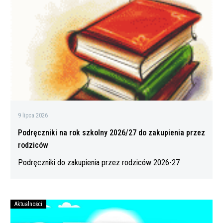
szkolny
2026/27
do
zakupienia
przez
rodziców
9 lipca 2026
Podręczniki na rok szkolny 2026/27 do zakupienia przez
rodziców
Podręczniki do zakupienia przez rodziców 2026-27
Aktualności
Bezpiecznych
wakacji