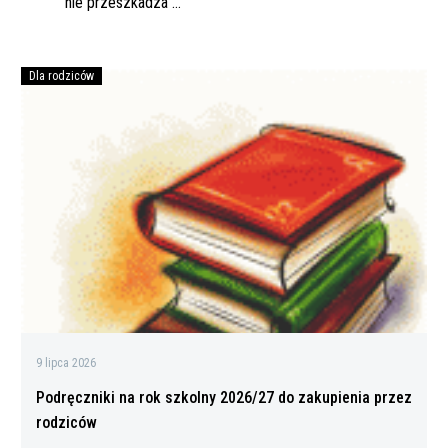
wpisu
nie przeszkadza w
zdobywaniu
sukcesów
Dla rodziców
Podręczniki
na
rok
szkolny
2026/27
do
zakupienia
przez
rodziców
9 lipca 2026
Podręczniki na rok szkolny 2026/27 do zakupienia przez
rodziców