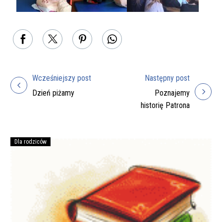
Wcześniejszy post
Następny post
Nawigacja
Dzień piżamy
Poznajemy
wpisu
historię Patrona
Dla rodziców
Podręczniki
na
rok
szkolny
2026/27
do
zakupienia