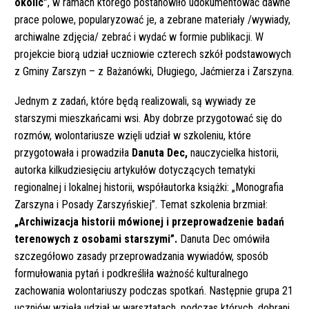
okolic”
, w ramach którego postanowiło udokumentować dawne
prace polowe, popularyzować je, a zebrane materiały /wywiady,
archiwalne zdjęcia/ zebrać i wydać w formie publikacji. W
projekcie biorą udział uczniowie czterech szkół podstawowych
z Gminy Zarszyn – z Bażanówki, Długiego, Jaćmierza i Zarszyna.
Jednym z zadań, które będą realizowali, są wywiady ze
starszymi mieszkańcami wsi. Aby dobrze przygotować się do
rozmów, wolontariusze wzięli udział w szkoleniu, które
przygotowała i prowadziła
Danuta Dec,
nauczycielka historii,
autorka kilkudziesięciu artykułów dotyczących tematyki
regionalnej i lokalnej historii, współautorka książki: „Monografia
Zarszyna i Posady Zarszyńskiej”. Temat szkolenia brzmiał:
„Archiwizacja historii mówionej i przeprowadzenie badań
terenowych z osobami starszymi”.
Danuta Dec omówiła
szczegółowo zasady przeprowadzania wywiadów, sposób
formułowania pytań i podkreśliła ważność kulturalnego
zachowania wolontariuszy podczas spotkań. Następnie grupa 21
uczniów wzięła udział w warsztatach, podczas których, dobrani