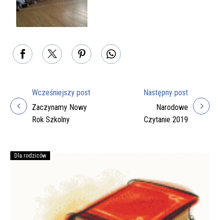
Wcześniejszy post
Następny post
Nawigacja
Zaczynamy Nowy
Narodowe
wpisu
Rok Szkolny
Czytanie 2019
Dla rodziców
Podręczniki
na
rok
szkolny
2026/27
do