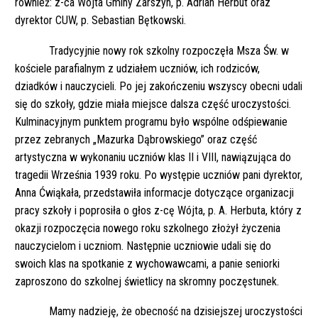
również: z-ca Wójta Gminy Zarszyn, p. Adrian Herbut oraz
dyrektor CUW, p. Sebastian Bętkowski.
Tradycyjnie nowy rok szkolny rozpoczęła Msza Św. w
kościele parafialnym z udziałem uczniów, ich rodziców,
dziadków i nauczycieli. Po jej zakończeniu wszyscy obecni udali
się do szkoły, gdzie miała miejsce dalsza część uroczystości.
Kulminacyjnym punktem programu było wspólne odśpiewanie
przez zebranych „Mazurka Dąbrowskiego” oraz część
artystyczna w wykonaniu uczniów klas II i VIII, nawiązująca do
tragedii Września 1939 roku. Po występie uczniów pani dyrektor,
Anna Ćwiąkała, przedstawiła informacje dotyczące organizacji
pracy szkoły i poprosiła o głos z-cę Wójta, p. A. Herbuta, który z
okazji rozpoczęcia nowego roku szkolnego złożył życzenia
nauczycielom i uczniom. Następnie uczniowie udali się do
swoich klas na spotkanie z wychowawcami, a panie seniorki
zaproszono do szkolnej świetlicy na skromny poczęstunek.
Mamy nadzieję, że obecność na dzisiejszej uroczystości