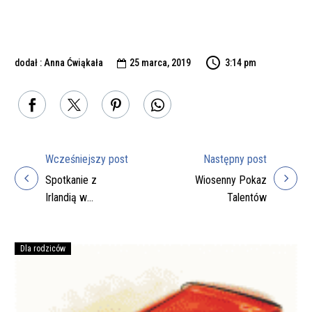
dodał : Anna Ćwiąkała
25 marca, 2019
3:14 pm

Wcześniejszy post
Następny post
Nawigacja
Spotkanie z
Wiosenny Pokaz
wpisu
Irlandią w
Talentów
Domaradzu
Dla rodziców
Podręczniki
na
rok
szkolny