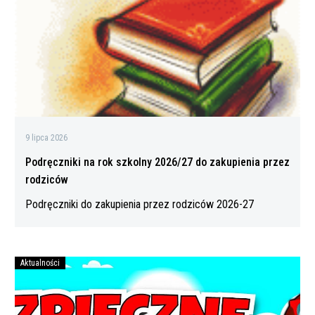
2026/27
do
zakupienia
przez
rodziców
9 lipca 2026
Podręczniki na rok szkolny 2026/27 do zakupienia przez
rodziców
Podręczniki do zakupienia przez rodziców 2026-27
Aktualności
Bezpiecznych
wakacji