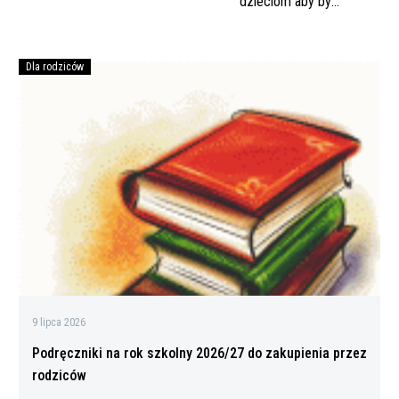
wpisu
dzieciom aby były
mądre, dobre i
szczęśliwe
Dla rodziców
Podręczniki
na
rok
szkolny
2026/27
do
zakupienia
przez
rodziców
9 lipca 2026
Podręczniki na rok szkolny 2026/27 do zakupienia przez
rodziców