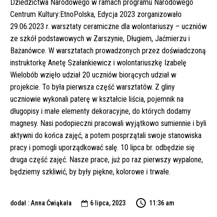
Dziedzictwa Narodowego w ramach programu Narodowego
Centrum Kultury:EtnoPolska, Edycja 2023 zorganizowało
29.06.2023 r. warsztaty ceramiczne dla wolontariuszy – uczniów
ze szkół podstawowych w Zarszynie, Długiem, Jaćmierzu i
Bażanówce. W warsztatach prowadzonych przez doświadczoną
instruktorkę Anetę Szałankiewicz i wolontariuszkę Izabelę
Wielobób wzięło udział 20 uczniów biorących udział w
projekcie. To była pierwsza część warsztatów. Z gliny
uczniowie wykonali paterę w kształcie liścia, pojemnik na
długopisy i małe elementy dekoracyjne, do których dodamy
magnesy. Nasi podopieczni pracowali wyjątkowo sumiennie i byli
aktywni do końca zajęć, a potem posprzątali swoje stanowiska
pracy i pomogli uporządkować salę. 10 lipca br. odbędzie się
druga część zajęć. Nasze prace, już po raz pierwszy wypalone,
będziemy szkliwić, by były piękne, kolorowe i trwałe.
dodał : Anna Ćwiąkała
6 lipca, 2023
11:36 am
