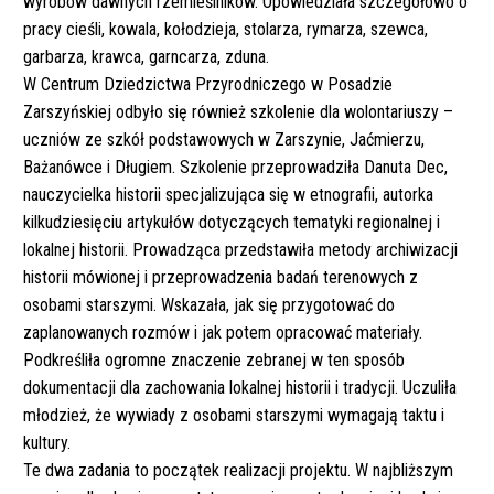
wyrobów dawnych rzemieślników. Opowiedziała szczegółowo o
pracy cieśli, kowala, kołodzieja, stolarza, rymarza, szewca,
garbarza, krawca, garncarza, zduna.
W Centrum Dziedzictwa Przyrodniczego w Posadzie
Zarszyńskiej odbyło się również szkolenie dla wolontariuszy –
uczniów ze szkół podstawowych w Zarszynie, Jaćmierzu,
Bażanówce i Długiem. Szkolenie przeprowadziła Danuta Dec,
nauczycielka historii specjalizująca się w etnografii, autorka
kilkudziesięciu artykułów dotyczących tematyki regionalnej i
lokalnej historii. Prowadząca przedstawiła metody archiwizacji
historii mówionej i przeprowadzenia badań terenowych z
osobami starszymi. Wskazała, jak się przygotować do
zaplanowanych rozmów i jak potem opracować materiały.
Podkreśliła ogromne znaczenie zebranej w ten sposób
dokumentacji dla zachowania lokalnej historii i tradycji. Uczuliła
młodzież, że wywiady z osobami starszymi wymagają taktu i
kultury.
Te dwa zadania to początek realizacji projektu. W najbliższym