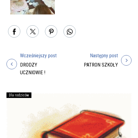
Wcześniejszy post
Następny post
Nawigacja
DRODZY
PATRON SZKOŁY
wpisu
UCZNIOWIE !
Dla rodziców
Podręczniki
na
rok
szkolny
2026/27
do