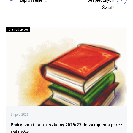
Zaproszenie ….
Bezpiecznych
wpisu
Świąt!
Dla rodziców
Podręczniki
na
rok
szkolny
2026/27
do
zakupienia
przez
rodziców
9 lipca 2026
Podręczniki na rok szkolny 2026/27 do zakupienia przez
rodziców