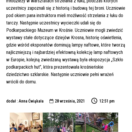
młodzieży w warsztatach strzelania z łuku, podczas których
uczestnicy zapoznali się z historią i budową tej broni. Uczniowie
pod okiem pana instruktora mieli możliwość strzelania z łuku do
tarczy. Następnie uczestnicy wycieczki udali się do
Podkarpackiego Muzeum w Krośnie. Uczniowie mogli zwiedzić
wystawy stałe dotyczące dziejów Krosna, historię oświetlenia,
gdzie wśród eksponatów dominują lampy naftowe, które tworzą
najliczniejszą i najbardziej efektowną kolekcję lamp naftowych
w Europie, kolejną zwiedzaną wystawą była ekspozycja „Szkło
podkarpackich hut”, która prezentowała krośnieńskie
dziedzictwo szklarskie. Następnie uczniowie pełni wrażeń
wrócili do domu.
dodał : Anna Ćwiąkała
28 września, 2021
12:51 pm
