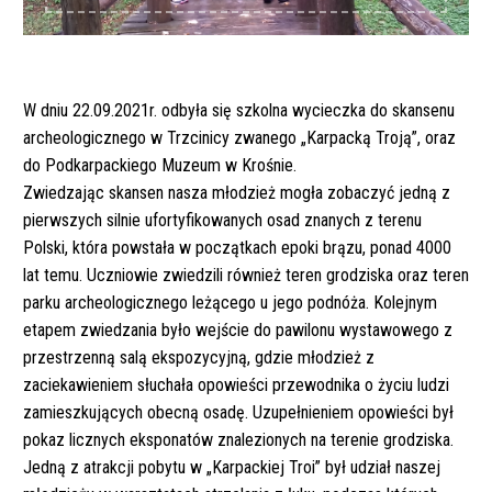
W dniu 22.09.2021r. odbyła się szkolna wycieczka do skansenu
archeologicznego w Trzcinicy zwanego „Karpacką Troją”, oraz
do Podkarpackiego Muzeum w Krośnie.
Zwiedzając skansen nasza młodzież mogła zobaczyć jedną z
pierwszych silnie ufortyfikowanych osad znanych z terenu
Polski, która powstała w początkach epoki brązu, ponad 4000
lat temu. Uczniowie zwiedzili również teren grodziska oraz teren
parku archeologicznego leżącego u jego podnóża. Kolejnym
etapem zwiedzania było wejście do pawilonu wystawowego z
przestrzenną salą ekspozycyjną, gdzie młodzież z
zaciekawieniem słuchała opowieści przewodnika o życiu ludzi
zamieszkujących obecną osadę. Uzupełnieniem opowieści był
pokaz licznych eksponatów znalezionych na terenie grodziska.
Jedną z atrakcji pobytu w „Karpackiej Troi” był udział naszej