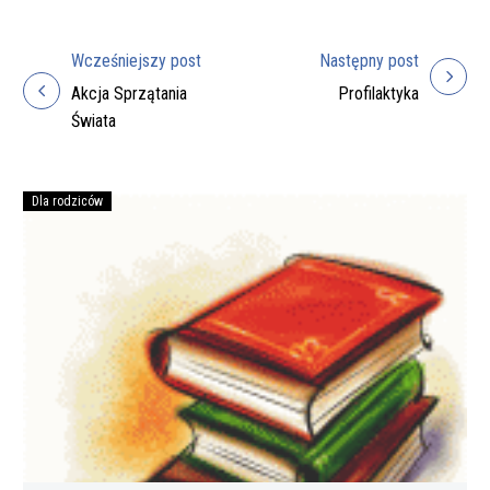
Wcześniejszy post
Następny post
Nawigacja
Akcja Sprzątania
Profilaktyka
wpisu
Świata
Dla rodziców
Podręczniki
na
rok
szkolny
2026/27
do
zakupienia
przez
rodziców